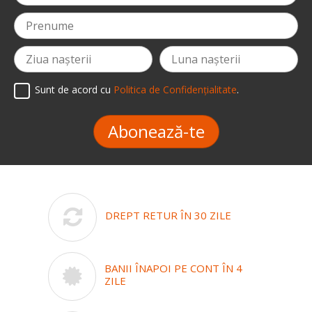
Sunt de acord cu
Politica de Confidențialitate
.
Abonează-te
DREPT RETUR ÎN 30 ZILE
BANII ÎNAPOI PE CONT ÎN 4
ZILE