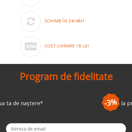
SCHIMB ÎN 24/48H
COST LIVRARE 18 LEI
Program de fidelitate
-3%
la prima comandă
*