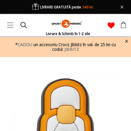
LIVRARE GRATUITĂ peste
349 lei
Livrare & Schimb în 1-2 zile
*
CADOU
un accesoriu Crocs Jibbitz în val. de 25 lei cu
codul:
JIBBITZ