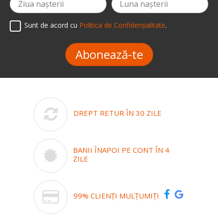
Sunt de acord cu
Politica de Confidențialitate
.
Abonează-te
DREPT RETUR ÎN 30 ZILE
BANII ÎNAPOI PE CONT ÎN 4
ZILE
99% CLIENȚI MULȚUMIȚI