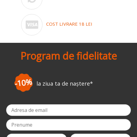
COST LIVRARE 18 LEI
Program de fidelitate
-3%
la prima comandă
*