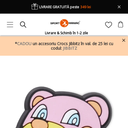
LIVRARE GRATUITĂ peste
349 lei
Livrare & Schimb în 1-2 zile
*
CADOU
un accesoriu Crocs Jibbitz în val. de 25 lei cu
codul:
JIBBITZ