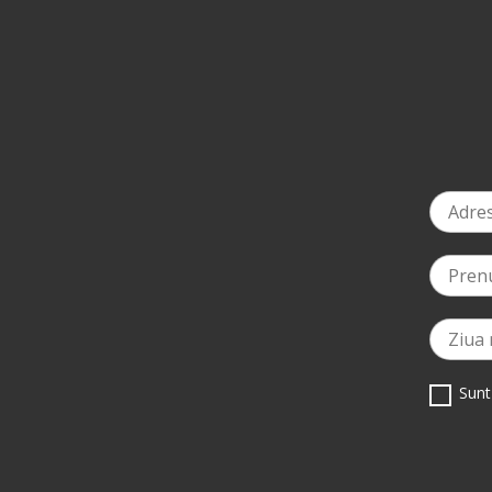
-3%
la prima coman
Sunt