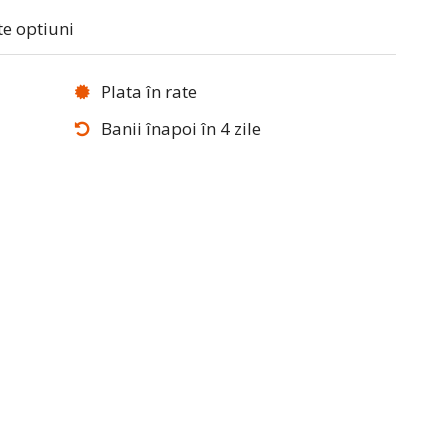
te optiuni
Plata în rate
Banii înapoi în 4 zile