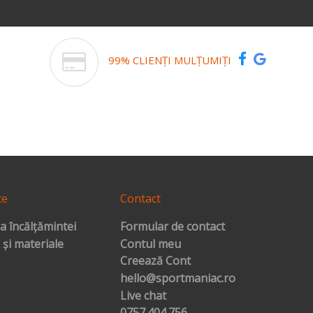
99% CLIENȚI MULȚUMIȚI
te
Contact
a încălțămintei
Formular de contact
 și materiale
Contul meu
Creează Cont
hello@sportmaniac.ro
Live chat
0757.404.756