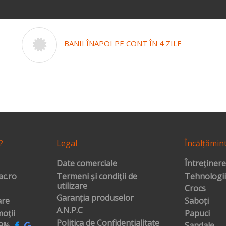
BANII ÎNAPOI PE CONT ÎN 4 ZILE
?
Legal
Încălțămin
Date comerciale
Întreținere
c.ro
Termeni și condiții de
Tehnologii
utilizare
Crocs
Garanția produselor
are
Saboți
A.N.P.C
oții
Papuci
Politica de Confidențialitate
99%
Sandale