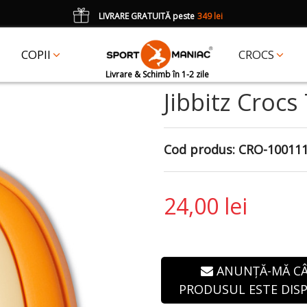
LIVRARE GRATUITĂ peste
349 lei
*
CADOU
un accesoriu Crocs Jibbitz în val. de 25 lei cu codul:
JIBBITZ
COPII
CROCS
Livrare & Schimb în 1-2 zile
Jibbitz Croc
Cod produs:
CRO-10011
24,00 lei
ANUNȚĂ-MĂ C
PRODUSUL ESTE DISP