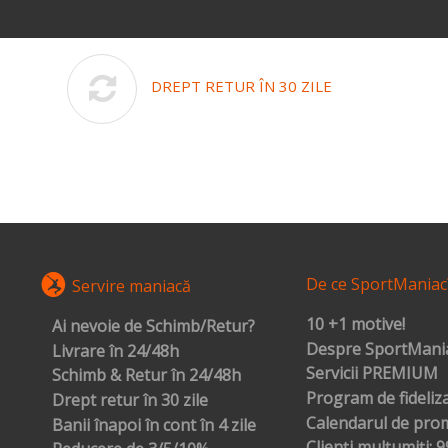
DREPT RETUR ÎN 30 ZILE
De ce SportManiac
Servire maniacă
10 +1 motive!
Ai nevoie de Schimb/Retur?
Despre SportMania
Livrare în 24/48h
Servicii PREMIUM
Schimb & Retur în 24/48h
Program de fideliz
Drept retur în 30 zile
Calendarul de prom
Banii înapoi în cont în 4 zile
Clienți mulțumiți: 