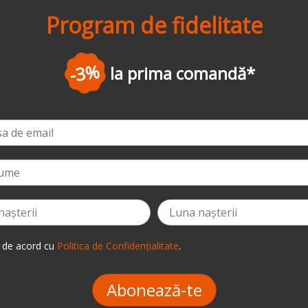
Program de fidelitate
-5%
dă
*
la a 
 de acord cu
Politica de Confidențialitate
.
Abonează-te