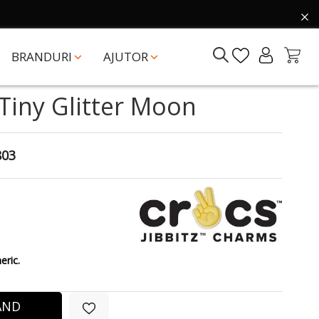
BRANDURI
AJUTOR
 Tiny Glitter Moon
803
eric.
ÂND