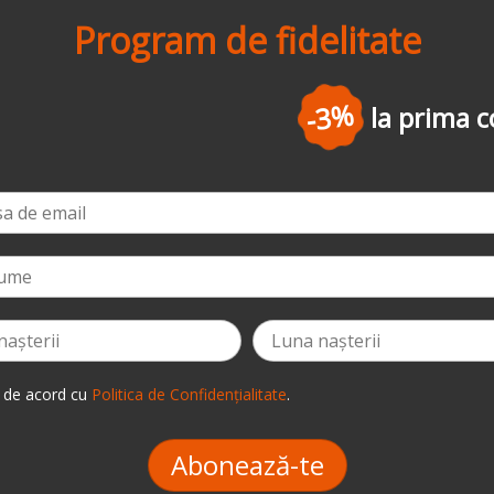
Program de fidelitate
-3%
la prima comandă
*
 de acord cu
Politica de Confidențialitate
.
Abonează-te