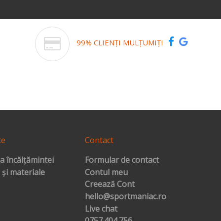
99% CLIENȚI MULȚUMIȚI
te
Contact
a încălțămintei
Formular de contact
 și materiale
Contul meu
Creează Cont
hello@sportmaniac.ro
Live chat
0757.404.756