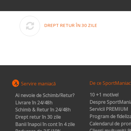
DREPT RETUR ÎN 30 ZILE
De ce SportManiac
Servire maniacă
10 +1 motive!
Ai nevoie de Schimb/Retur?
Despre SportMania
Livrare în 24/48h
Servicii PREMIUM
Schimb & Retur în 24/48h
Program de fideliz
Drept retur în 30 zile
Calendarul de prom
Banii înapoi în cont în 4 zile
Clienți mulțumiți: 