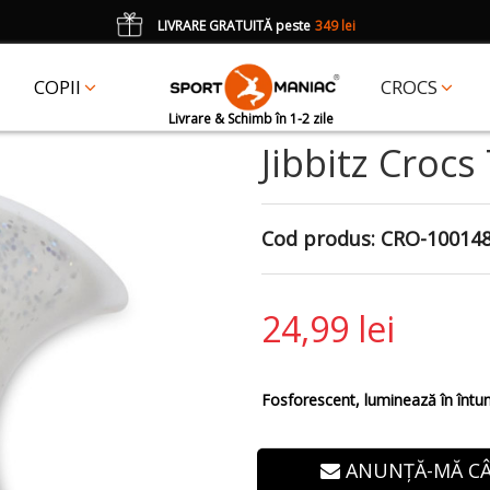
LIVRARE GRATUITĂ peste
349 lei
*
CADOU
un accesoriu Crocs Jibbitz în val. de 25 lei cu codul:
JIBBITZ
COPII
CROCS
Livrare & Schimb în 1-2 zile
Jibbitz Crocs
Cod produs:
CRO-10014
24,99 lei
Fosforescent, luminează în întun
ANUNȚĂ-MĂ C