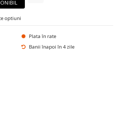
ONIBIL
te optiuni
Plata în rate
Banii înapoi în 4 zile