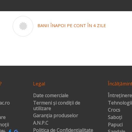
BANII ÎNAPOI PE CONT ÎN 4 ZILE
?
Legal
Încălțămin
Date comerciale
Întreținere
c.ro
Termeni și condiții de
Tehnologii
utilizare
Crocs
Garanția produselor
are
Saboți
A.N.P.C
oții
Papuci
Politica de Confidențialitate
99%
Sandale