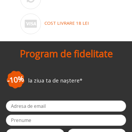
COST LIVRARE 18 LEI
Program de fidelitate
-3%
 de naștere
*
la prima