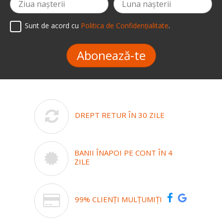
Sunt de acord cu
Politica de Confidențialitate
.
Abonează-te
DREPT RETUR ÎN 30 ZILE
BANII ÎNAPOI PE CONT ÎN 4
ZILE
99% CLIENȚI MULȚUMIȚI