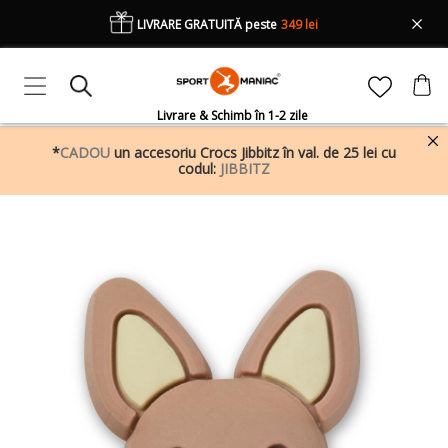
LIVRARE GRATUITĂ peste
349 lei
Livrare & Schimb în 1-2 zile
*
CADOU
un accesoriu Crocs Jibbitz în val. de 25 lei cu
codul:
JIBBITZ