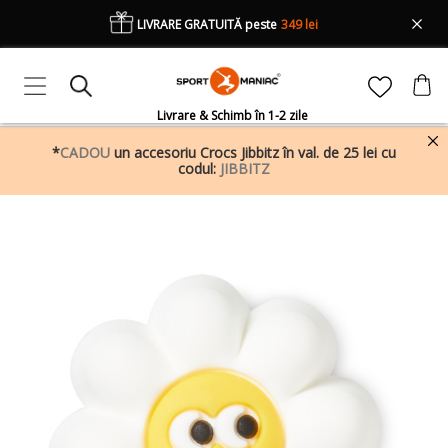
LIVRARE GRATUITĂ peste
349 lei
Livrare & Schimb în 1-2 zile
*
CADOU
un accesoriu Crocs Jibbitz în val. de 25 lei cu
codul:
JIBBITZ