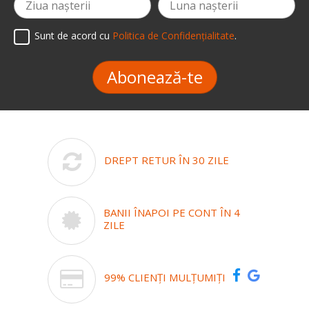
Sunt de acord cu
Politica de Confidențialitate
.
Abonează-te
DREPT RETUR ÎN 30 ZILE
BANII ÎNAPOI PE CONT ÎN 4
ZILE
99% CLIENȚI MULȚUMIȚI