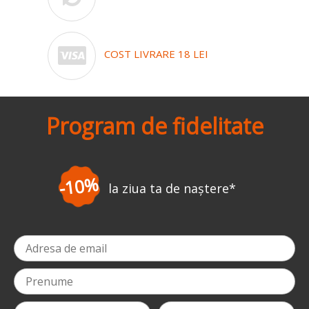
COST LIVRARE 18 LEI
Program de fidelitate
-3%
la prima comandă
*