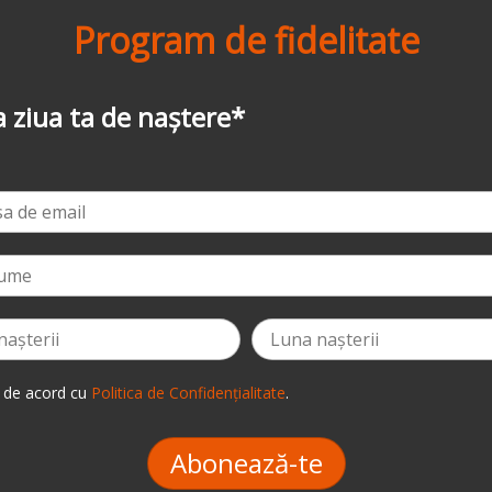
Program de fidelitate
-3%
la prima comandă
*
 de acord cu
Politica de Confidențialitate
.
Abonează-te