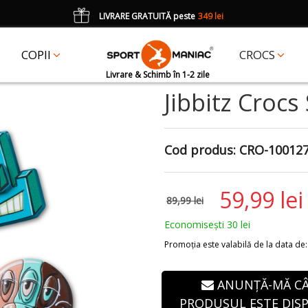
LIVRARE GRATUITĂ peste
349 lei
*
CADOU
un accesoriu Crocs Jibbitz în val. de 25 lei cu codul:
JIBBITZ
COPII
CROCS
Livrare & Schimb în 1-2 zile
Jibbitz Crocs
Cod produs:
CRO-10012
59,99 lei
89,99 lei
Economisești 30 lei
Promoția este valabilă de la data de: 3
ANUNȚĂ-MĂ C
PRODUSUL ESTE DISP