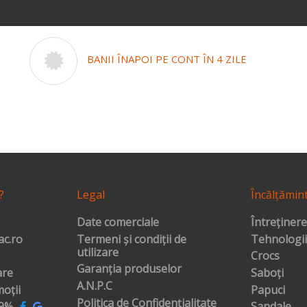
BANII ÎNAPOI PE CONT ÎN 4 ZILE
?
Legal
Încălțămin
Date comerciale
Întreținere
c.ro
Termeni și condiții de
Tehnologii
utilizare
Crocs
Garanția produselor
are
Saboți
A.N.P.C
oții
Papuci
Politica de Confidențialitate
99%
Sandale