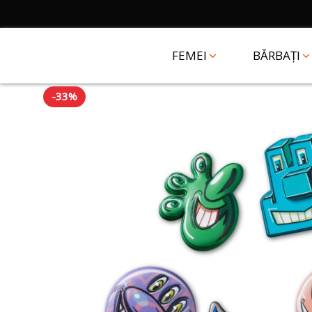
FEMEI
BĂRBAȚI
-33%