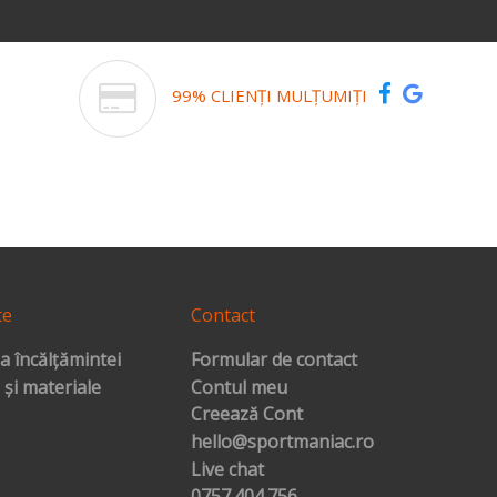
99% CLIENȚI MULȚUMIȚI
te
Contact
a încălțămintei
Formular de contact
 și materiale
Contul meu
Creează Cont
hello@sportmaniac.ro
Live chat
0757.404.756