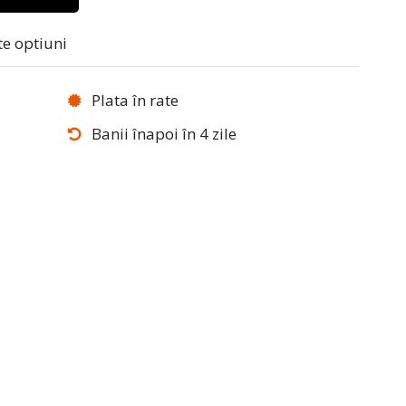
te optiuni
Plata în rate
Banii înapoi în 4 zile