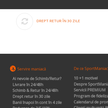
DREPT RETUR ÎN 30 ZILE
De ce SportManiac
Servire maniacă
10 +1 motive!
Ai nevoie de Schimb/Retur?
Despre SportMania
Livrare în 24/48h
Servicii PREMIUM
Schimb & Retur în 24/48h
Program de fideliz
Drept retur în 30 zile
Calendarul de prom
Banii înapoi în cont în 4 zile
Clienți mulțumiți: 