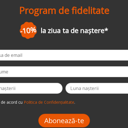
Program de fidelitate
-3%
la prima comandă
*
 de acord cu
Politica de Confidențialitate
.
Abonează-te