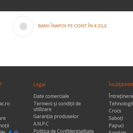
BANII ÎNAPOI PE CONT ÎN 4 ZILE
?
Legal
Încălțămin
Date comerciale
Întreținere
c.ro
Termeni și condiții de
Tehnologii
utilizare
Crocs
Garanția produselor
are
Saboți
A.N.P.C
oții
Papuci
Politica de Confidențialitate
99%
Sandale