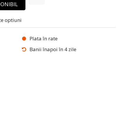
ONIBIL
te optiuni
Plata în rate
Banii înapoi în 4 zile