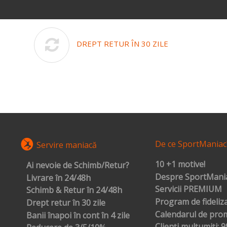
DREPT RETUR ÎN 30 ZILE
De ce SportManiac
Servire maniacă
10 +1 motive!
Ai nevoie de Schimb/Retur?
Despre SportMania
Livrare în 24/48h
Servicii PREMIUM
Schimb & Retur în 24/48h
Program de fideliz
Drept retur în 30 zile
Calendarul de prom
Banii înapoi în cont în 4 zile
Clienți mulțumiți: 