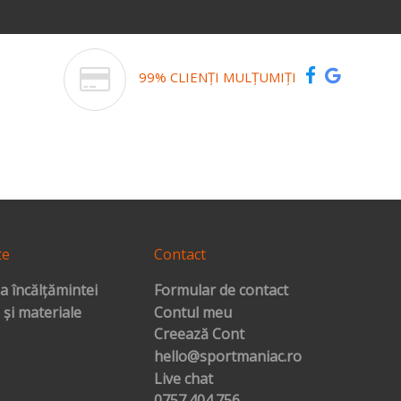
99% CLIENȚI MULȚUMIȚI
te
Contact
a încălțămintei
Formular de contact
 și materiale
Contul meu
Creează Cont
hello@sportmaniac.ro
Live chat
0757.404.756