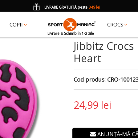
LIVRARE GRATUITĂ peste
349 lei
*
CADOU
un accesoriu Crocs Jibbitz în val. de 25 lei cu codul:
JIBBITZ
COPII
CROCS
Livrare & Schimb în 1-2 zile
Jibbitz Crocs
Heart
Cod produs:
CRO-10012
24,99 lei
ANUNȚĂ-MĂ C