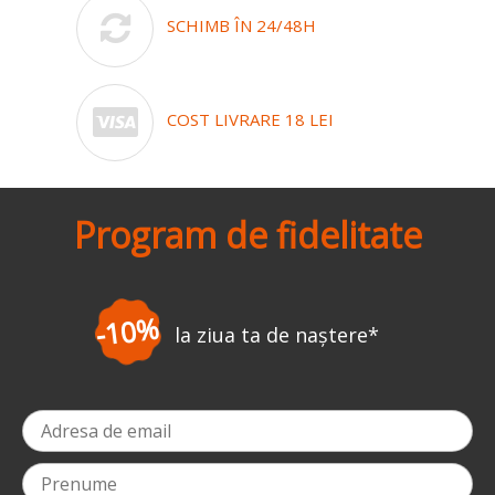
SCHIMB ÎN 24/48H
COST LIVRARE 18 LEI
Program de fidelitate
-3%
la prima comandă
*