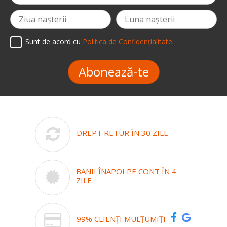
Sunt de acord cu
Politica de Confidențialitate
.
Abonează-te
DREPT RETUR ÎN 30 ZILE
BANII ÎNAPOI PE CONT ÎN 4
ZILE
99% CLIENȚI MULȚUMIȚI