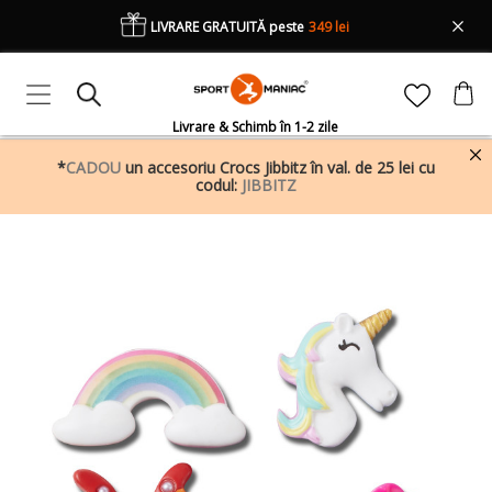
LIVRARE GRATUITĂ peste
349 lei
Livrare & Schimb în 1-2 zile
*
CADOU
un accesoriu Crocs Jibbitz în val. de 25 lei cu
codul:
JIBBITZ