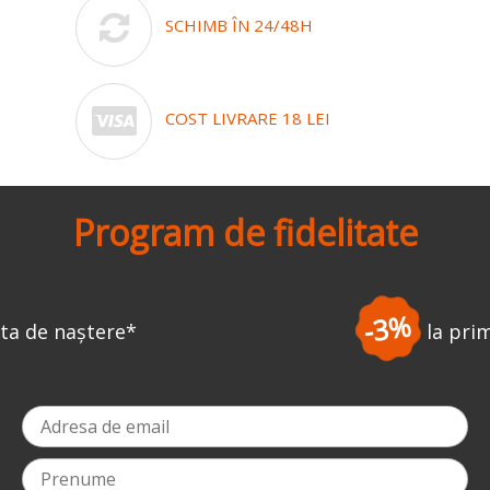
SCHIMB ÎN 24/48H
COST LIVRARE 18 LEI
Program de fidelitate
-3%
la prima comandă
*