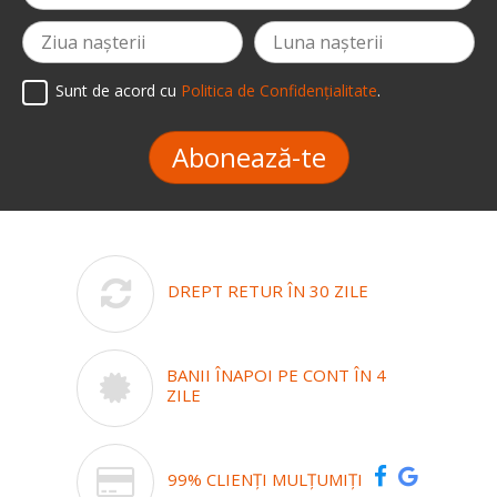
Sunt de acord cu
Politica de Confidențialitate
.
Abonează-te
DREPT RETUR ÎN 30 ZILE
BANII ÎNAPOI PE CONT ÎN 4
ZILE
99% CLIENȚI MULȚUMIȚI