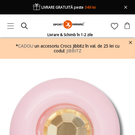
LIVRARE GRATUITĂ peste
349 lei
Livrare & Schimb în 1-2 zile
*
CADOU
un accesoriu Crocs Jibbitz în val. de 25 lei cu
codul:
JIBBITZ