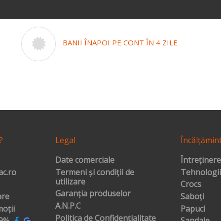
BANII ÎNAPOI PE CONT ÎN 4 ZILE
?
Legal
Încălțămin
Date comerciale
Întreținere
c.ro
Termeni și condiții de
Tehnologii
utilizare
Crocs
Garanția produselor
are
Saboți
A.N.P.C
oții
Papuci
Politica de Confidențialitate
99%
Sandale