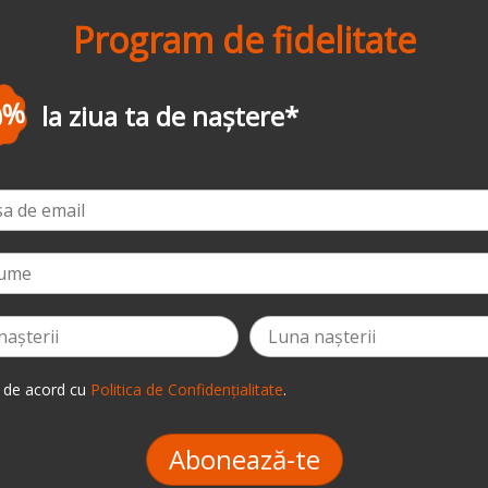
Program de fidelitate
-3%
la prima comandă
*
 de acord cu
Politica de Confidențialitate
.
Abonează-te