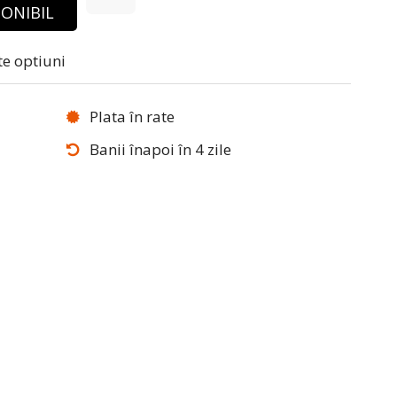
ONIBIL
te optiuni
Plata în rate
Banii înapoi în 4 zile