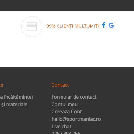
99% CLIENȚI MULȚUMIȚI
te
Contact
a încălțămintei
Formular de contact
 și materiale
Contul meu
Creează Cont
hello@sportmaniac.ro
Live chat
0757.404.756