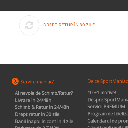
DREPT RETUR ÎN 30 ZILE
De ce SportManiac
Servire maniacă
10 +1 motive!
Ai nevoie de Schimb/Retur?
Despre SportMania
Livrare în 24/48h
Servicii PREMIUM
Schimb & Retur în 24/48h
Program de fideliz
Drept retur în 30 zile
Calendarul de prom
Banii înapoi în cont în 4 zile
Clienți mulțumiți: 