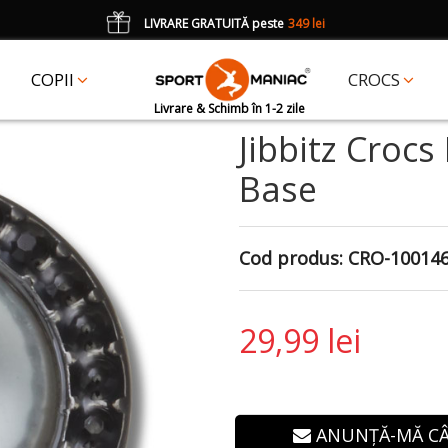
LIVRARE GRATUITĂ peste
349 lei
*
CADOU
un accesoriu Crocs Jibbitz în val. de 25 lei cu codul:
JIBBITZ
COPII
CROCS
Livrare & Schimb în 1-2 zile
Jibbitz Crocs
Base
Cod produs:
CRO-10014
29,99 lei
ANUNȚĂ-MĂ C