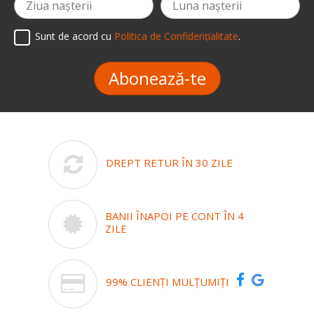
Sunt de acord cu
Politica de Confidențialitate
.
Abonează-te
DREPT RETUR ÎN 30 ZILE
BANII ÎNAPOI PE CONT ÎN 4
ZILE
99% CLIENȚI MULȚUMIȚI