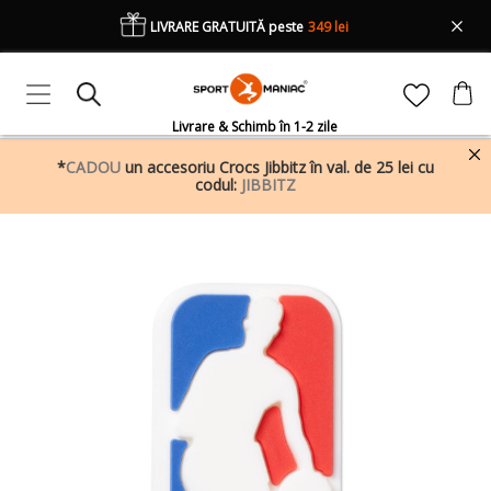
LIVRARE GRATUITĂ peste
349 lei
Livrare & Schimb în 1-2 zile
*
CADOU
un accesoriu Crocs Jibbitz în val. de 25 lei cu
codul:
JIBBITZ