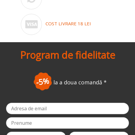
COST LIVRARE 18 LEI
Program de fidelitate
-5%
la a doua comandă
*