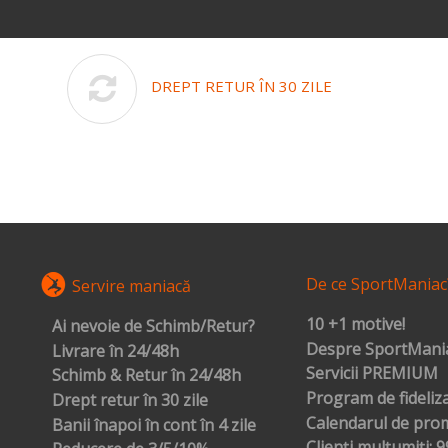
DREPT RETUR ÎN 30 ZILE
De ce SportManiac
Servire maniacă
10 +1 motive!
Ai nevoie de Schimb/Retur?
Despre SportMania
Livrare în 24/48h
Servicii PREMIUM
Schimb & Retur în 24/48h
Program de fideliz
Drept retur în 30 zile
Calendarul de prom
Banii înapoi în cont în 4 zile
Clienți mulțumiți: 