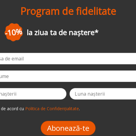
Program de fidelitate
-3%
la prima comandă
*
 de acord cu
Politica de Confidențialitate
.
Abonează-te