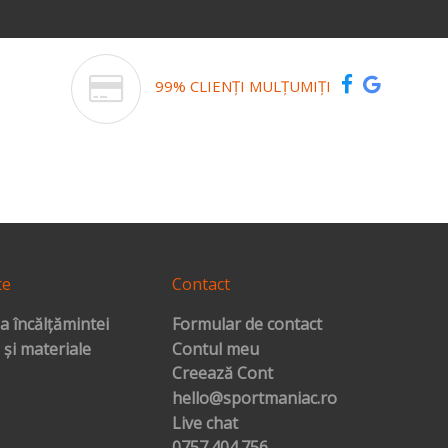
99% CLIENȚI MULȚUMIȚI
te
Contact
a încălțămintei
Formular de contact
 și materiale
Contul meu
Creează Cont
hello@sportmaniac.ro
Live chat
0757.404.756