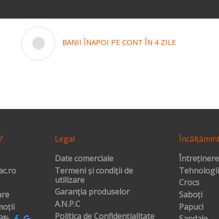
BANII ÎNAPOI PE CONT ÎN 4 ZILE
?
Legal
Încălțămin
Date comerciale
Întreținere
c.ro
Termeni și condiții de
Tehnologii
utilizare
Crocs
Garanția produselor
are
Saboți
A.N.P.C
oții
Papuci
Politica de Confidențialitate
99%
Sandale