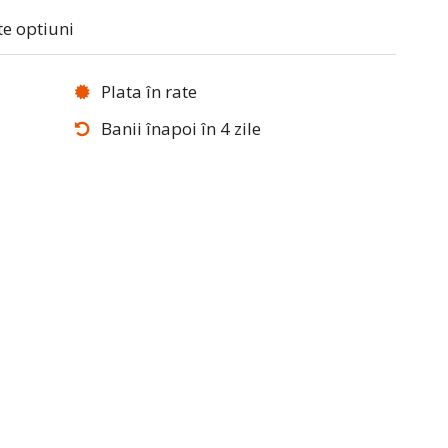
te optiuni
Plata în rate
Banii înapoi în 4 zile