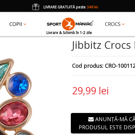
LIVRARE GRATUITĂ peste
349 lei
*
CADOU
un accesoriu Crocs Jibbitz în val. de 25 lei cu codul:
JIBBITZ
COPII
CROCS
Livrare & Schimb în 1-2 zile
Jibbitz Crocs
Cod produs:
CRO-10011
29,99 lei
ANUNȚĂ-MĂ C
PRODUSUL ESTE DISP