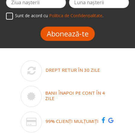
Sunt de acord cu
Politica de Confidențialitate
.
Abonează-te
DREPT RETUR ÎN 30 ZILE
BANII ÎNAPOI PE CONT ÎN 4
ZILE
99% CLIENȚI MULȚUMIȚI