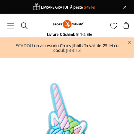
LIVRARE GRATUITĂ peste
349 lei
Livrare & Schimb în 1-2 zile
*
CADOU
un accesoriu Crocs Jibbitz în val. de 25 lei cu
codul:
JIBBITZ