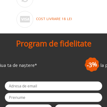
COST LIVRARE 18 LEI
Program de fidelitate
-3%
la prima comandă
*