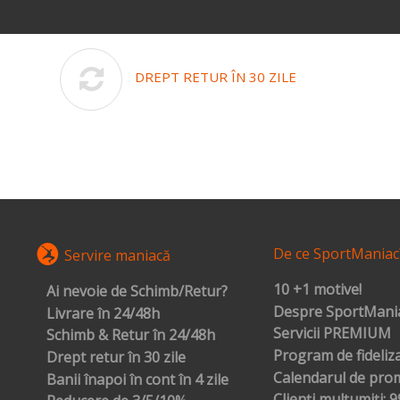
DREPT RETUR ÎN 30 ZILE
De ce SportManiac
Servire maniacă
10 +1 motive!
Ai nevoie de Schimb/Retur?
Despre SportMania
Livrare în 24/48h
Servicii PREMIUM
Schimb & Retur în 24/48h
Program de fideliz
Drept retur în 30 zile
Calendarul de prom
Banii înapoi în cont în 4 zile
Clienți mulțumiți: 