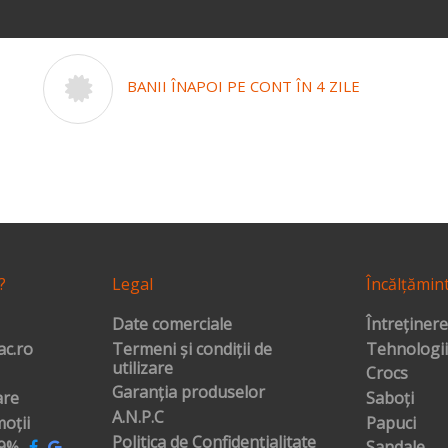
BANII ÎNAPOI PE CONT ÎN 4 ZILE
?
Legal
Încălțămin
Date comerciale
Întreținere
c.ro
Termeni și condiții de
Tehnologii
utilizare
Crocs
Garanția produselor
are
Saboți
A.N.P.C
oții
Papuci
Politica de Confidențialitate
99%
Sandale