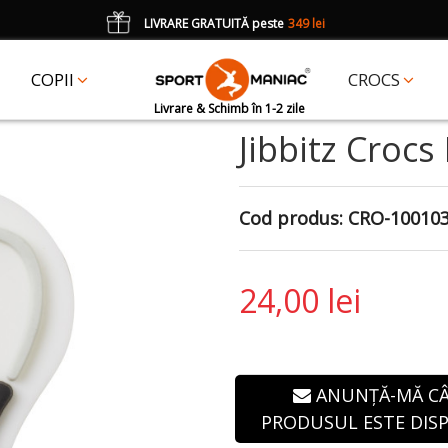
LIVRARE GRATUITĂ peste
349 lei
*
CADOU
un accesoriu Crocs Jibbitz în val. de 25 lei cu codul:
JIBBITZ
COPII
CROCS
Livrare & Schimb în 1-2 zile
Jibbitz Croc
Cod produs:
CRO-10010
24,00 lei
ANUNȚĂ-MĂ C
PRODUSUL ESTE DISP