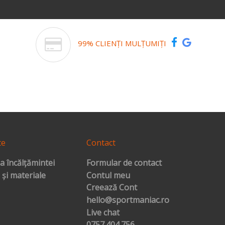
99% CLIENȚI MULȚUMIȚI
te
Contact
a încălțămintei
Formular de contact
 și materiale
Contul meu
Creează Cont
hello@sportmaniac.ro
Live chat
0757.404.756