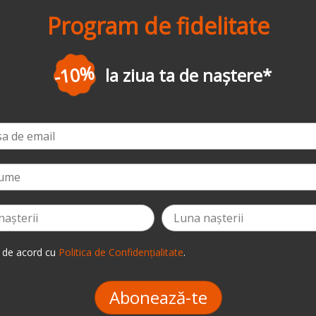
Program de fidelitate
-3%
la prima 
 de acord cu
Politica de Confidențialitate
.
Abonează-te