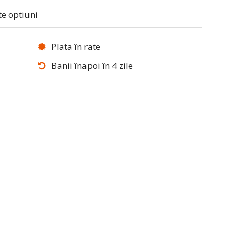
te optiuni
Plata în rate
Banii înapoi în 4 zile