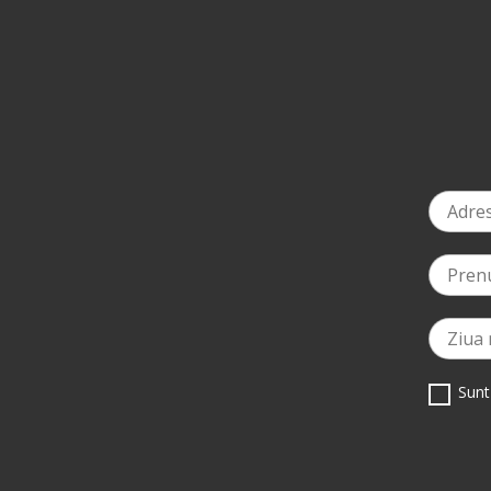
-10%
la ziua ta de naștere
*
Sunt