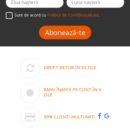
Sunt de acord cu
Politica de Confidențialitate
.
Abonează-te
DREPT RETUR ÎN 30 ZILE
BANII ÎNAPOI PE CONT ÎN 4
ZILE
99% CLIENȚI MULȚUMIȚI