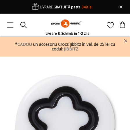
LIVRARE GRATUITĂ peste
349 lei
Livrare & Schimb în 1-2 zile
*
CADOU
un accesoriu Crocs Jibbitz în val. de 25 lei cu
codul:
JIBBITZ