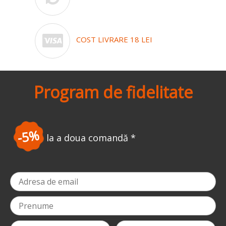
COST LIVRARE 18 LEI
Program de fidelitate
-10%
 comandă
*
la ziua ta