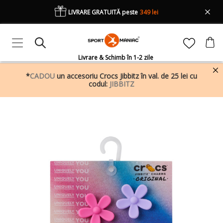
LIVRARE GRATUITĂ peste
349 lei
Livrare & Schimb în 1-2 zile
*
CADOU
un accesoriu Crocs Jibbitz în val. de 25 lei cu
codul:
JIBBITZ