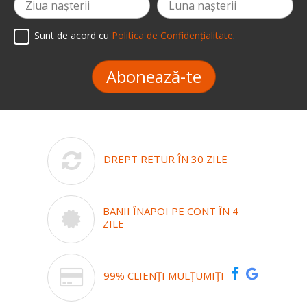
Sunt de acord cu
Politica de Confidențialitate
.
Abonează-te
DREPT RETUR ÎN 30 ZILE
BANII ÎNAPOI PE CONT ÎN 4
ZILE
99% CLIENȚI MULȚUMIȚI