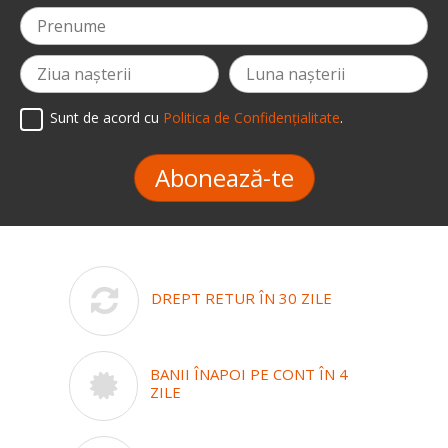
Sunt de acord cu
Politica de Confidențialitate
.
Abonează-te
DREPT RETUR ÎN 30 ZILE
BANII ÎNAPOI PE CONT ÎN 4
ZILE