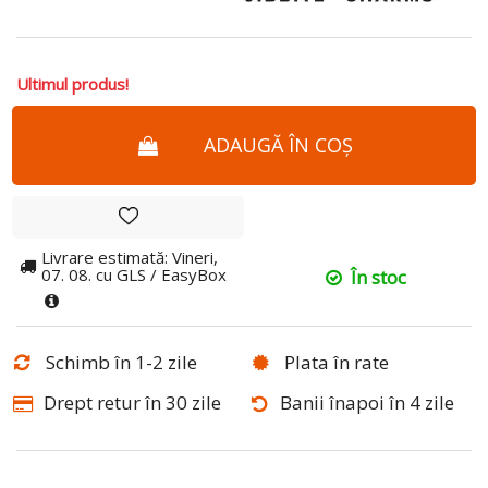
Ultimul produs!
ADAUGĂ ÎN COȘ
Livrare estimată: Vineri,
07. 08. cu GLS / EasyBox
În stoc
Schimb în 1-2 zile
Plata în rate
Drept retur în 30 zile
Banii înapoi în 4 zile