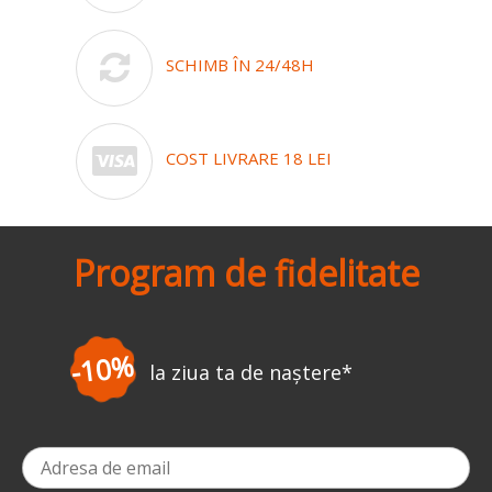
SCHIMB ÎN 24/48H
COST LIVRARE 18 LEI
Program de fidelitate
-3%
la prima comandă
*