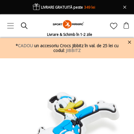
LIVRARE GRATUITĂ peste
349 lei
Livrare & Schimb în 1-2 zile
*
CADOU
un accesoriu Crocs Jibbitz în val. de 25 lei cu
codul:
JIBBITZ