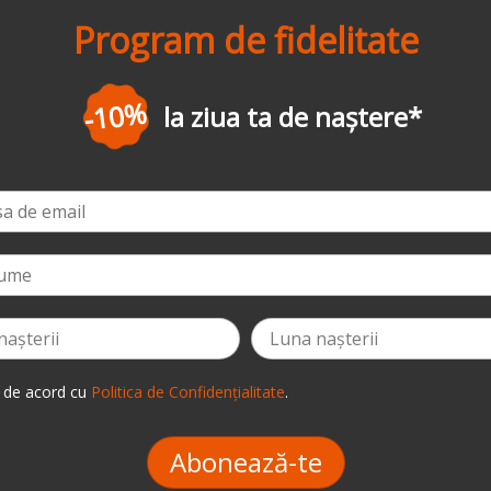
Program de fidelitate
-3%
la prima comandă
*
 de acord cu
Politica de Confidențialitate
.
Abonează-te