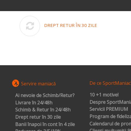
DREPT RETUR ÎN 30 ZILE
De ce SportManiac
Servire maniacă
10 +1 motive!
Ai nevoie de Schimb/Retur?
Despre SportMania
Livrare în 24/48h
Servicii PREMIUM
Schimb & Retur în 24/48h
Program de fideliz
Drept retur în 30 zile
Calendarul de prom
Banii înapoi în cont în 4 zile
Clienți mulțumiți: 