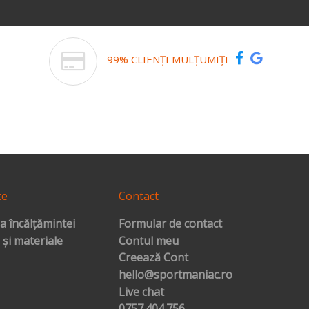
99% CLIENȚI MULȚUMIȚI
te
Contact
a încălțămintei
Formular de contact
 și materiale
Contul meu
Creează Cont
hello@sportmaniac.ro
Live chat
0757.404.756