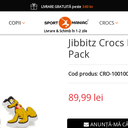
LIVRARE GRATUITĂ peste
349 lei
*
CADOU
un accesoriu Crocs Jibbitz în val. de 25 lei cu codul:
JIBBITZ
COPII
CROCS
Livrare & Schimb în 1-2 zile
Jibbitz Crocs
Pack
Cod produs:
CRO-10010
89,99 lei
ANUNȚĂ-MĂ C