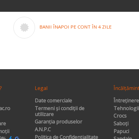
BANII ÎNAPOI PE CONT ÎN 4 ZILE
?
Legal
Încălțămin
Date comerciale
Întreținere
c.ro
Termeni și condiții de
Tehnologii
utilizare
Crocs
Garanția produselor
are
Saboți
A.N.P.C
oții
Papuci
Politica de Confidențialitate
99%
Sandale