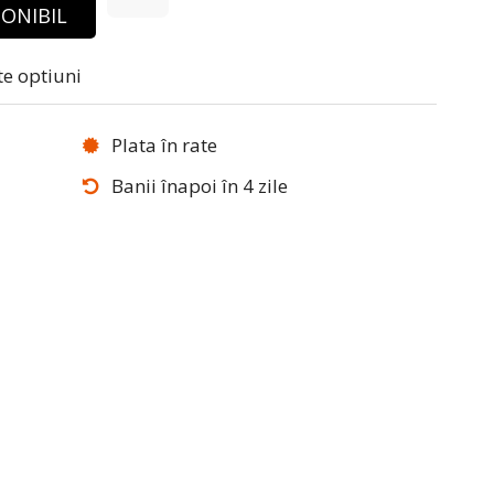
ONIBIL
te optiuni
Plata în rate
Banii înapoi în 4 zile