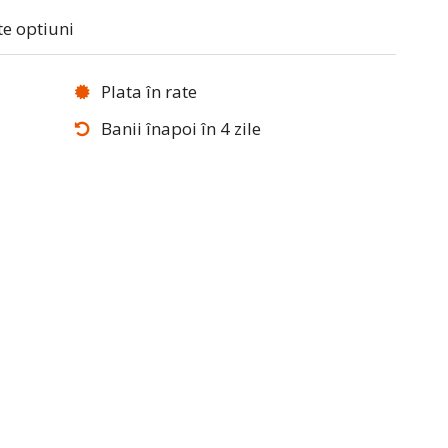
te optiuni
Plata în rate
Banii înapoi în 4 zile