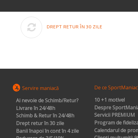
DREPT RETUR ÎN 30 ZILE
De ce SportManiac
Servire maniacă
10 +1 motive!
Ai nevoie de Schimb/Retur?
Despre SportMania
Livrare în 24/48h
Servicii PREMIUM
Schimb & Retur în 24/48h
Program de fideliz
Drept retur în 30 zile
Calendarul de prom
Banii înapoi în cont în 4 zile
Clienți mulțumiți: 