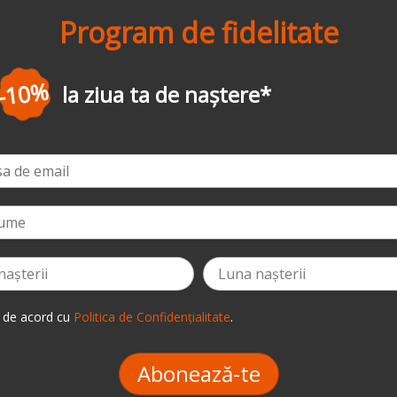
Program de fidelitate
-3%
la prima comandă
*
 de acord cu
Politica de Confidențialitate
.
Abonează-te