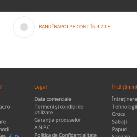
BANII ÎNAPOI PE CONT ÎN 4 ZILE
?
Legal
Încălțămin
Date comerciale
Întreținere
c.ro
Termeni și condiții de
Tehnologii
utilizare
Crocs
Garanția produselor
are
Saboți
A.N.P.C
oții
Papuci
Politica de Confidențialitate
99%
Sandale