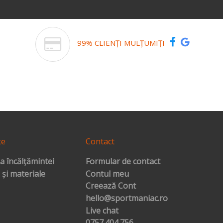
99% CLIENȚI MULȚUMIȚI
te
Contact
a încălțămintei
Formular de contact
 și materiale
Contul meu
Creează Cont
hello@sportmaniac.ro
Live chat
0757.404.756