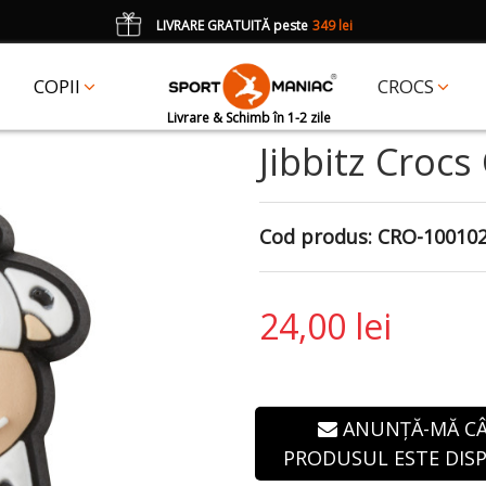
LIVRARE GRATUITĂ peste
349 lei
*
CADOU
un accesoriu Crocs Jibbitz în val. de 25 lei cu codul:
JIBBITZ
COPII
CROCS
Livrare & Schimb în 1-2 zile
Jibbitz Crocs
Cod produs:
CRO-10010
24,00 lei
ANUNȚĂ-MĂ C
PRODUSUL ESTE DISP