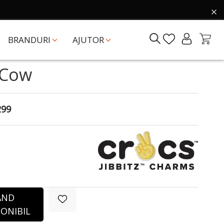
BRANDURI
AJUTOR
 Cow
299
ÂND
ONIBIL