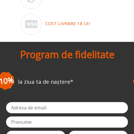
COST LIVRARE 18 LEI
Program de fidelitate
-3%
la prima comandă
*