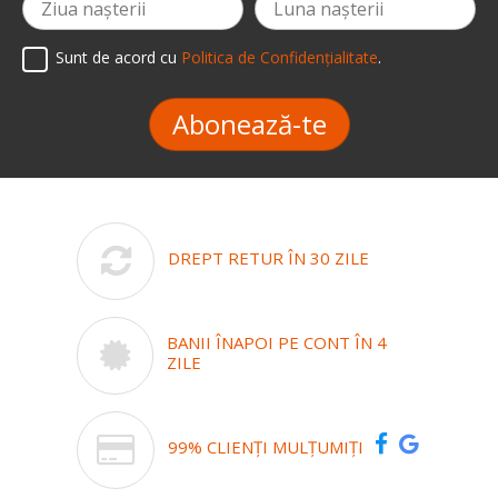
Sunt de acord cu
Politica de Confidențialitate
.
Abonează-te
DREPT RETUR ÎN 30 ZILE
BANII ÎNAPOI PE CONT ÎN 4
ZILE
99% CLIENȚI MULȚUMIȚI