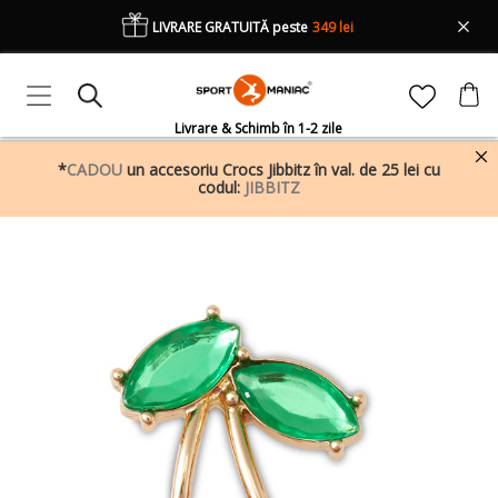
LIVRARE GRATUITĂ peste
349 lei
Livrare & Schimb în 1-2 zile
*
CADOU
un accesoriu Crocs Jibbitz în val. de 25 lei cu
codul:
JIBBITZ