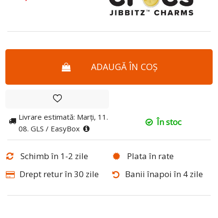
ADAUGĂ ÎN COȘ
Livrare estimată: Marți, 11.
În stoc
08. GLS / EasyBox
Schimb în 1-2 zile
Plata în rate
Drept retur în 30 zile
Banii înapoi în 4 zile