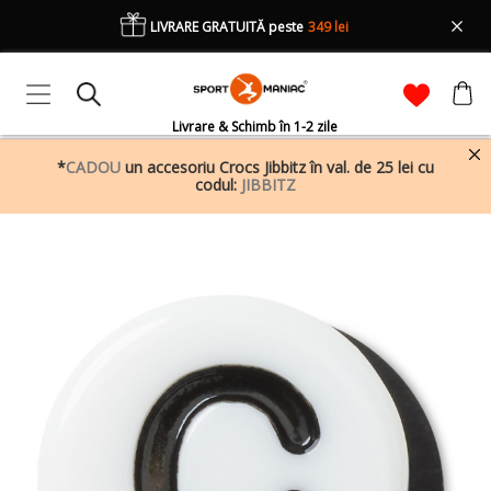
LIVRARE GRATUITĂ peste
349 lei
Livrare & Schimb în 1-2 zile
*
CADOU
un accesoriu Crocs Jibbitz în val. de 25 lei cu
codul:
JIBBITZ