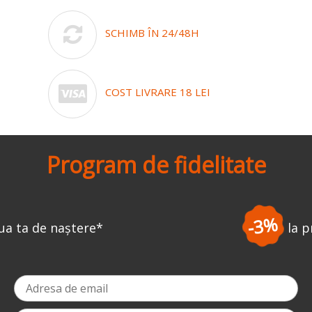
SCHIMB ÎN 24/48H
COST LIVRARE 18 LEI
Program de fidelitate
-3%
la prima comandă
*