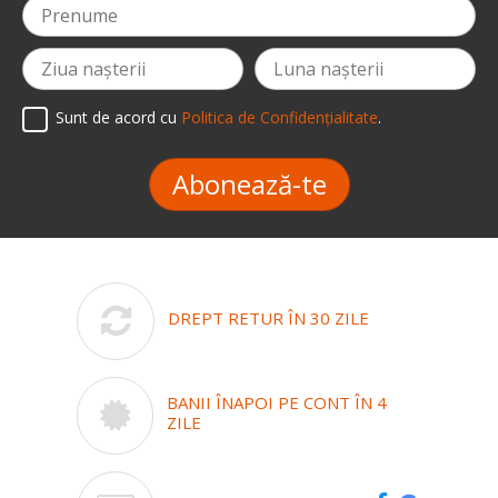
Sunt de acord cu
Politica de Confidențialitate
.
Abonează-te
DREPT RETUR ÎN 30 ZILE
BANII ÎNAPOI PE CONT ÎN 4
ZILE