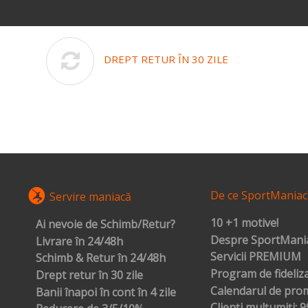
DREPT RETUR ÎN 30 ZILE
De ce SportManiac
Servire maniacă
10 +1 motive!
Ai nevoie de Schimb/Retur?
Despre SportMania
Livrare în 24/48h
Servicii PREMIUM
Schimb & Retur în 24/48h
Program de fideliz
Drept retur în 30 zile
Calendarul de prom
Banii înapoi în cont în 4 zile
Clienți mulțumiți: 