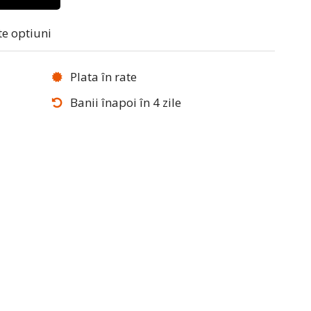
te optiuni
Plata în rate
Banii înapoi în 4 zile