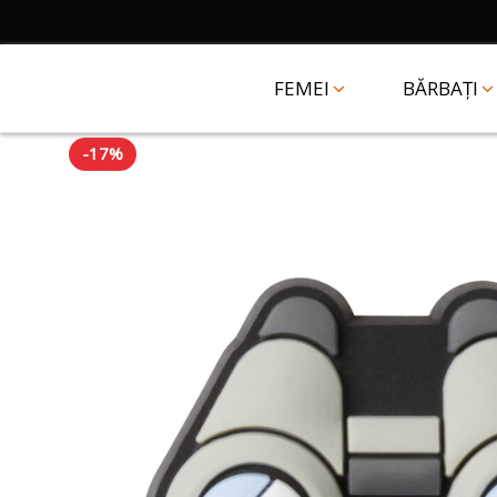
FEMEI
BĂRBAȚI
-17%