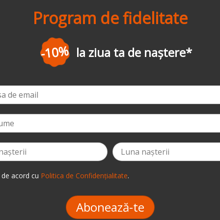
Program de fidelitate
-3%
la prima comandă
*
 de acord cu
Politica de Confidențialitate
.
Abonează-te