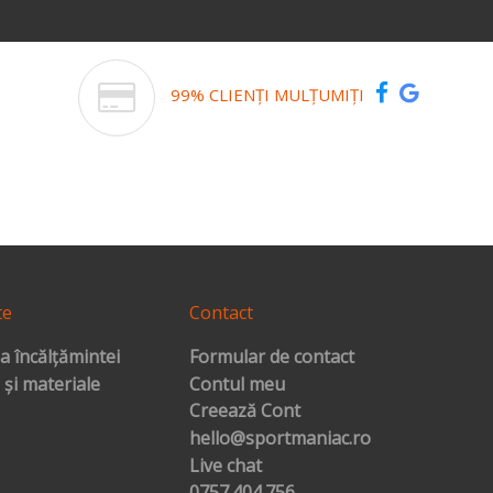
99% CLIENȚI MULȚUMIȚI
te
Contact
a încălțămintei
Formular de contact
 și materiale
Contul meu
Creează Cont
hello@sportmaniac.ro
Live chat
0757.404.756