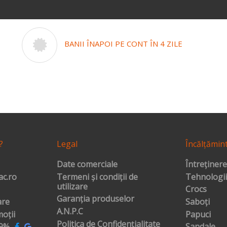
BANII ÎNAPOI PE CONT ÎN 4 ZILE
?
Legal
Încălțămin
Date comerciale
Întreținere
c.ro
Termeni și condiții de
Tehnologii
utilizare
Crocs
Garanția produselor
are
Saboți
A.N.P.C
oții
Papuci
Politica de Confidențialitate
99%
Sandale