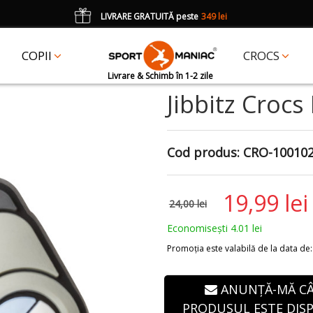
LIVRARE GRATUITĂ peste
349 lei
*
CADOU
un accesoriu Crocs Jibbitz în val. de 25 lei cu codul:
JIBBITZ
COPII
CROCS
Livrare & Schimb în 1-2 zile
Jibbitz Crocs
Cod produs:
CRO-10010
19,99 lei
24,00 lei
Economisești 4.01 lei
Promoția este valabilă de la data de: 3
ANUNȚĂ-MĂ C
PRODUSUL ESTE DISP