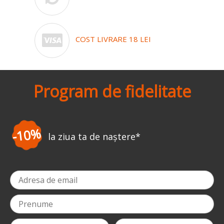
COST LIVRARE 18 LEI
Program de fidelitate
-3%
la prima comandă
*