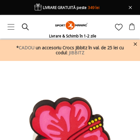
LIVRARE GRATUITĂ peste
349 lei
Livrare & Schimb în 1-2 zile
*
CADOU
un accesoriu Crocs Jibbitz în val. de 25 lei cu
codul:
JIBBITZ