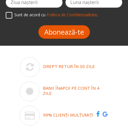
Sunt de acord cu
Politica de Confidențialitate
.
Abonează-te
DREPT RETUR ÎN 30 ZILE
BANII ÎNAPOI PE CONT ÎN 4
ZILE
99% CLIENȚI MULȚUMIȚI