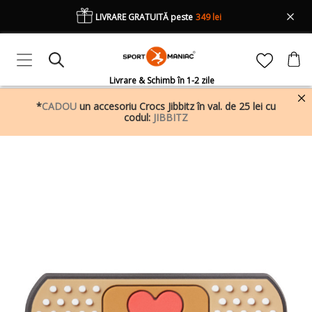
LIVRARE GRATUITĂ peste
349 lei
Livrare & Schimb în 1-2 zile
*
CADOU
un accesoriu Crocs Jibbitz în val. de 25 lei cu
codul:
JIBBITZ