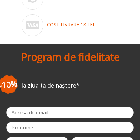
COST LIVRARE 18 LEI
Program de fidelitate
-3%
la prima comandă
*