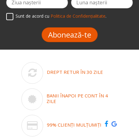
Sunt de acord cu
Politica de Confidențialitate
.
Abonează-te
DREPT RETUR ÎN 30 ZILE
BANII ÎNAPOI PE CONT ÎN 4
ZILE
99% CLIENȚI MULȚUMIȚI