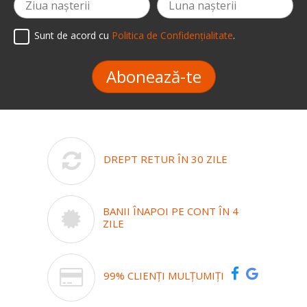
Sunt de acord cu
Politica de Confidențialitate
.
Abonează-te
DREPT RETUR ÎN 30 ZILE
BANII ÎNAPOI PE CONT ÎN 4
ZILE
99% CLIENȚI MULȚUMIȚI