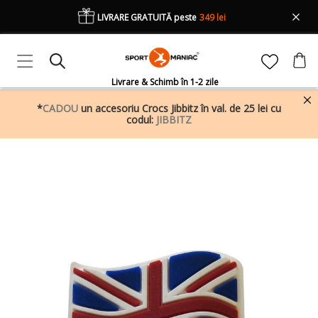
LIVRARE GRATUITĂ peste
349 lei
Livrare & Schimb în 1-2 zile
*
CADOU
un accesoriu Crocs Jibbitz în val. de 25 lei cu
codul:
JIBBITZ