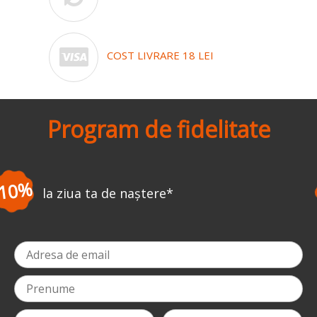
COST LIVRARE 18 LEI
Program de fidelitate
-3%
la prima comandă
*