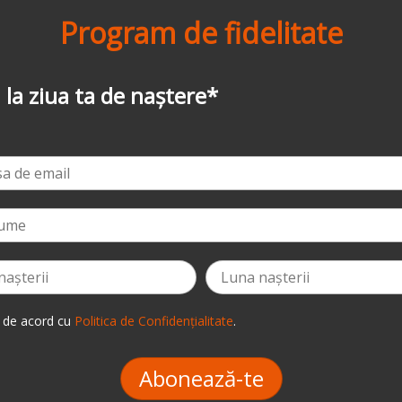
Program de fidelitate
-3%
la prima comandă
*
 de acord cu
Politica de Confidențialitate
.
Abonează-te