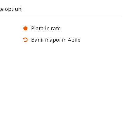
te optiuni
Plata în rate
Banii înapoi în 4 zile