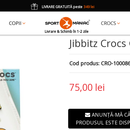
LIVRARE GRATUITĂ peste
349 lei
*
CADOU
un accesoriu Crocs Jibbitz în val. de 25 lei cu codul:
JIBBITZ
COPII
CROCS
Livrare & Schimb în 1-2 zile
Jibbitz Crocs
Cod produs:
CRO-10008
75,00 lei
ANUNȚĂ-MĂ C
PRODUSUL ESTE DISP