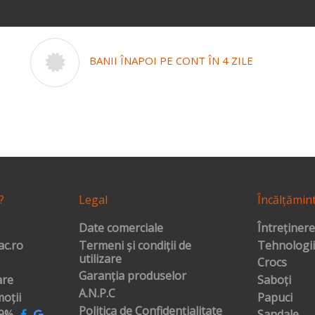
BANII ÎNAPOI PE CONT ÎN 4 ZILE
?
Legal
Încălțămin
Date comerciale
Întreținere
c.ro
Termeni și condiții de
Tehnologii
utilizare
Crocs
Garanția produselor
are
Saboți
A.N.P.C
oții
Papuci
Politica de Confidențialitate
99%
Sandale