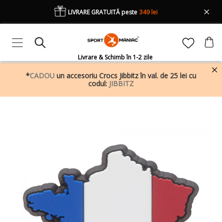
LIVRARE GRATUITĂ peste
349 lei
Livrare & Schimb în 1-2 zile
*
CADOU
un accesoriu Crocs Jibbitz în val. de 25 lei cu
codul:
JIBBITZ