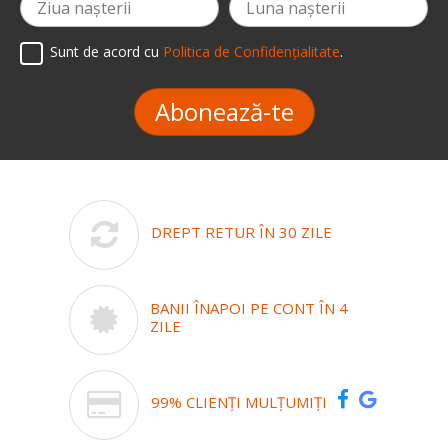
Sunt de acord cu
Politica de Confidențialitate
.
Abonează-te
DREPT RETUR ÎN 30 ZILE
BANII ÎNAPOI PE CONT ÎN 4
ZILE
99% CLIENȚI MULȚUMIȚI