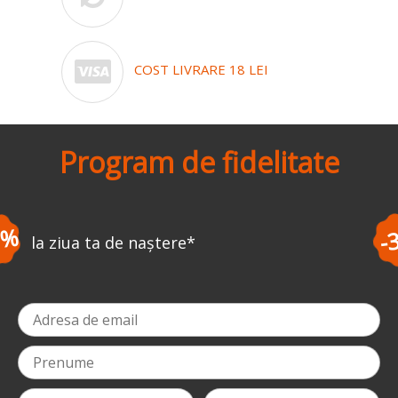
COST LIVRARE 18 LEI
Program de fidelitate
-3%
ștere
*
la prima coma