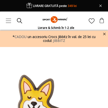
LIVRARE GRATUITĂ peste
349 lei
Livrare & Schimb în 1-2 zile
*
CADOU
un accesoriu Crocs Jibbitz în val. de 25 lei cu
codul:
JIBBITZ