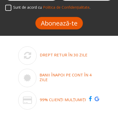
Sunt de acord cu
Politica de Confidențialitate
.
Abonează-te
DREPT RETUR ÎN 30 ZILE
BANII ÎNAPOI PE CONT ÎN 4
ZILE
99% CLIENȚI MULȚUMIȚI