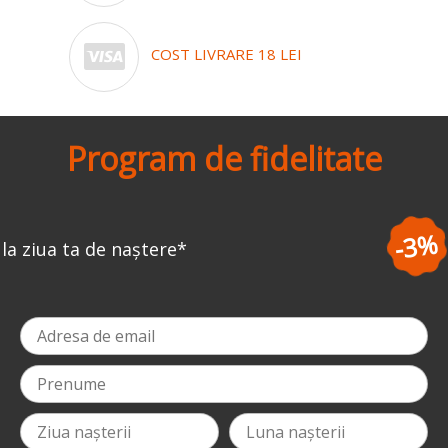
COST LIVRARE 18 LEI
Program de fidelitate
-3%
la prima comandă
*