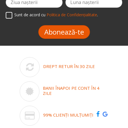
Sunt de acord cu
Politica de Confidențialitate
.
Abonează-te
DREPT RETUR ÎN 30 ZILE
BANII ÎNAPOI PE CONT ÎN 4
ZILE
99% CLIENȚI MULȚUMIȚI