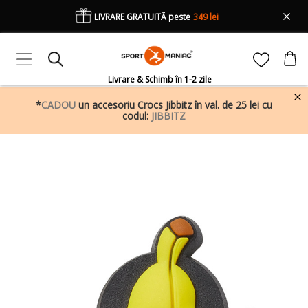
LIVRARE GRATUITĂ peste
349 lei
Livrare & Schimb în 1-2 zile
*
CADOU
un accesoriu Crocs Jibbitz în val. de 25 lei cu
codul:
JIBBITZ