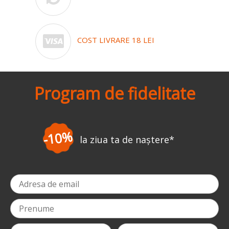
COST LIVRARE 18 LEI
Program de fidelitate
%
-3
la ziua ta de naștere
*