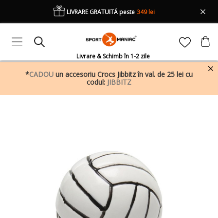
LIVRARE GRATUITĂ peste
349 lei
Livrare & Schimb în 1-2 zile
*
CADOU
un accesoriu Crocs Jibbitz în val. de 25 lei cu
codul:
JIBBITZ