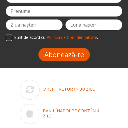
Sunt de acord cu
Politica de Confidențialitate
.
Abonează-te
DREPT RETUR ÎN 30 ZILE
BANII ÎNAPOI PE CONT ÎN 4
ZILE