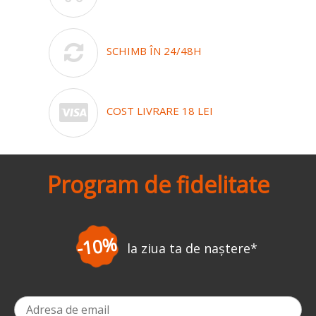
SCHIMB ÎN 24/48H
COST LIVRARE 18 LEI
Program de fidelitate
-10%
la ziua ta de naștere
*