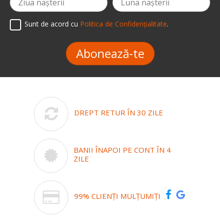
Sunt de acord cu
Politica de Confidențialitate
.
Abonează-te
DREPT RETUR ÎN 30 ZILE
BANII ÎNAPOI PE CONT ÎN 4
ZILE
99% CLIENȚI MULȚUMIȚI